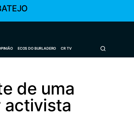
BATEJO
OPINIÃO
ECOS DO BURLADERO
CR TV
te de uma
activista