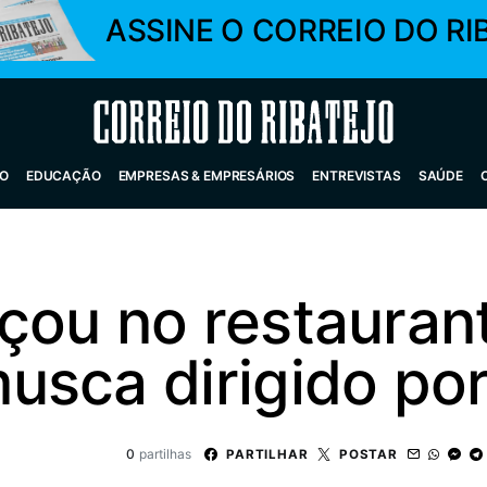
ASSINE O CORREIO DO RI
Correio do Ribatejo
O
EDUCAÇÃO
EMPRESAS & EMPRESÁRIOS
ENTREVISTAS
SAÚDE
çou no restauran
sca dirigido por 
0
partilhas
PARTILHAR
POSTAR