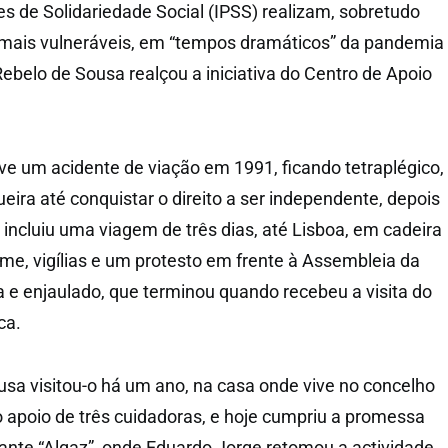
res de Solidariedade Social (IPSS) realizam, sobretudo
 mais vulneráveis, em “tempos dramáticos” da pandemia
ebelo de Sousa realçou a iniciativa do Centro de Apoio
ve um acidente de viação em 1991, ficando tetraplégico,
ueira até conquistar o direito a ser independente, depois
 incluiu uma viagem de três dias, até Lisboa, em cadeira
ome, vigílias e um protesto em frente à Assembleia da
e enjaulado, que terminou quando recebeu a visita do
ca.
sa visitou-o há um ano, na casa onde vive no concelho
 apoio de três cuidadoras, e hoje cumpriu a promessa
ante “Algaz”, onde Eduardo Jorge retomou a actividade