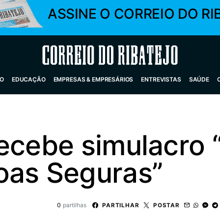
ASSINE O CORREIO DO RI
Correio do Ribatejo
O
EDUCAÇÃO
EMPRESAS & EMPRESÁRIOS
ENTREVISTAS
SAÚDE
ecebe simulacro 
oas Seguras”
0
partilhas
PARTILHAR
POSTAR