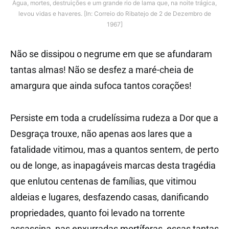
Água, mortes, destruições e um grande rio de lama que, na noite trágica,
levou vidas e haveres. [In: Correio do Ribatejo de 2 de Dezembro de
1967]
Não se dissipou o negrume em que se afundaram
tantas almas! Não se desfez a maré-cheia de
amargura que ainda sufoca tantos corações!
Persiste em toda a crudelíssima rudeza a Dor que a
Desgraça trouxe, não apenas aos lares que a
fatalidade vitimou, mas a quantos sentem, de perto
ou de longe, as inapagáveis marcas desta tragédia
que enlutou centenas de famílias, que vitimou
aldeias e lugares, desfazendo casas, danificando
propriedades, quanto foi levado na torrente
assassina, nas enxurradas mortíferas, essas tantas