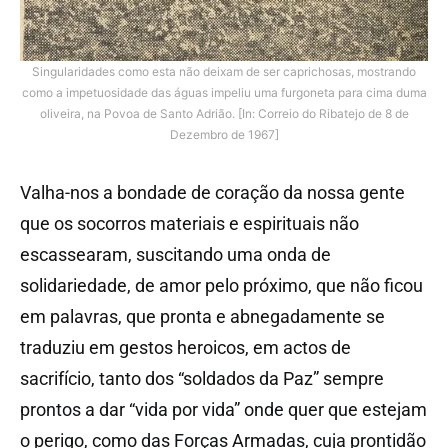
Singularidades como esta não deixam de ser caprichosas, mostrando
como a impetuosidade das águas impeliu uma furgoneta para cima duma
oliveira, na Povoa de Santo Adrião. [In: Correio do Ribatejo de 8 de
Dezembro de 1967]
Valha-nos a bondade de coração da nossa gente
que os socorros materiais e espirituais não
escassearam, suscitando uma onda de
solidariedade, de amor pelo próximo, que não ficou
em palavras, que pronta e abnegadamente se
traduziu em gestos heroicos, em actos de
sacrifício, tanto dos “soldados da Paz” sempre
prontos a dar “vida por vida” onde quer que estejam
o perigo, como das Forças Armadas, cuja prontidão