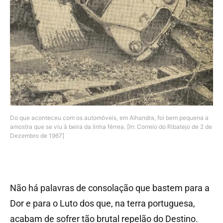
Do que aconteceu com os automóveis, em Alhandra, foi bem pequena a
amostra que se viu à beira da linha férrea. [In: Correio do Ribatejo de 2 de
Dezembro de 1967]
Não há palavras de consolação que bastem para a
Dor e para o Luto dos que, na terra portuguesa,
acabam de sofrer tão brutal repelão do Destino.