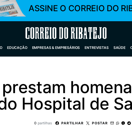
ASSINE O CORREIO DO RI
Correio do Ribatejo
O
EDUCAÇÃO
EMPRESAS & EMPRESÁRIOS
ENTREVISTAS
SAÚDE
s prestam homen
 do Hospital de 
0
partilhas
PARTILHAR
POSTAR