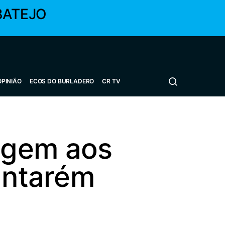
BATEJO
OPINIÃO
ECOS DO BURLADERO
CR TV
agem aos
Santarém