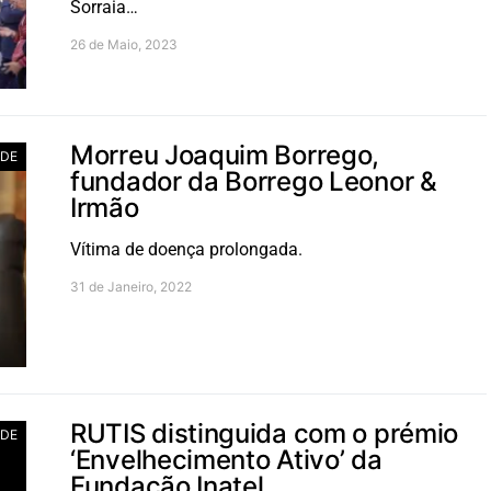
Sorraia…
26 de Maio, 2023
Morreu Joaquim Borrego,
ADE
fundador da Borrego Leonor &
Irmão
Vítima de doença prolongada.
31 de Janeiro, 2022
RUTIS distinguida com o prémio
ADE
‘Envelhecimento Ativo’ da
Fundação Inatel