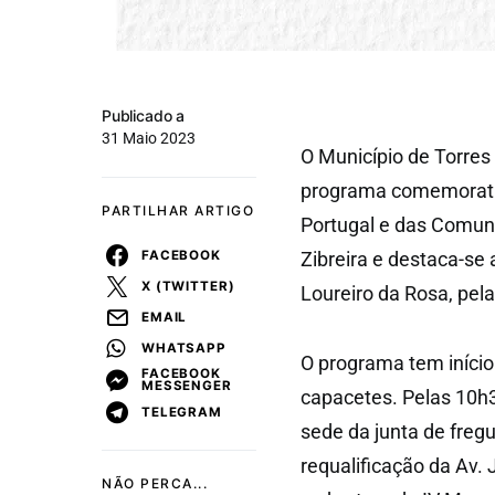
Publicado a
31 Maio 2023
O Município de Torres
programa comemorativo
PARTILHAR ARTIGO
Portugal e das Comuni
FACEBOOK
Zibreira e destaca-se
X (TWITTER)
Loureiro da Rosa, pel
EMAIL
WHATSAPP
O programa tem iníci
FACEBOOK
MESSENGER
capacetes. Pelas 10h3
TELEGRAM
sede da junta de freg
requalificação da Av.
NÃO PERCA...