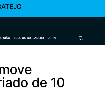
BATEJO
OPINIÃO
ECOS DO BURLADERO
CR TV
omove
iado de 10