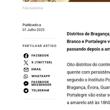
Foto ilustrativa
Publicado a
01 Julho 2025
Distritos de Bragança
Branco e Portalegre v
PARTILHAR ARTIGO
passando depois a ama
FACEBOOK
X (TWITTER)
Oito distritos do cont
EMAIL
quente com persistên
WHATSAPP
segundo o Instituto P
FACEBOOK
MESSENGER
Bragança, Évora, Guard
TELEGRAM
Portalegre vão estar 
a amarelo até às 18h00