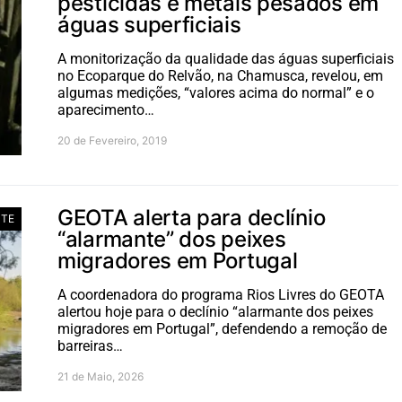
pesticidas e metais pesados em
águas superficiais
A monitorização da qualidade das águas superficiais
no Ecoparque do Relvão, na Chamusca, revelou, em
algumas medições, “valores acima do normal” e o
aparecimento…
20 de Fevereiro, 2019
GEOTA alerta para declínio
NTE
“alarmante” dos peixes
migradores em Portugal
A coordenadora do programa Rios Livres do GEOTA
alertou hoje para o declínio “alarmante dos peixes
migradores em Portugal”, defendendo a remoção de
barreiras…
21 de Maio, 2026