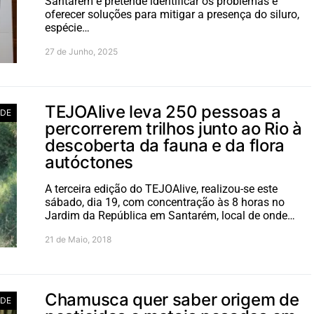
Santarém e pretende identificar os problemas e
oferecer soluções para mitigar a presença do siluro,
espécie…
27 de Junho, 2025
TEJOAlive leva 250 pessoas a
ADE
percorrerem trilhos junto ao Rio à
descoberta da fauna e da flora
autóctones
A terceira edição do TEJOAlive, realizou-se este
sábado, dia 19, com concentração às 8 horas no
Jardim da República em Santarém, local de onde…
21 de Maio, 2018
Chamusca quer saber origem de
ADE