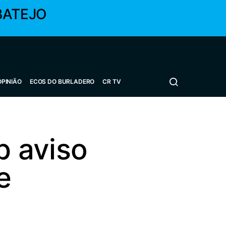
BATEJO
OPINIÃO
ECOS DO BURLADERO
CR TV
b aviso
e