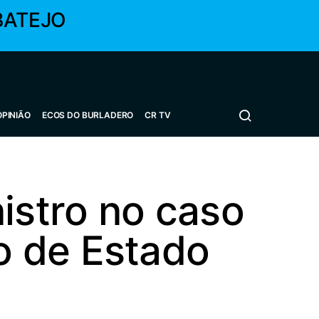
BATEJO
OPINIÃO
ECOS DO BURLADERO
CR TV
istro no caso
o de Estado