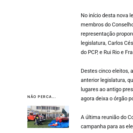
No início desta nova 
membros do Conselho 
representação proporc
legislatura, Carlos Cé
do PCP, e Rui Rio e F
Destes cinco eleitos,
anterior legislatura,
lugares ao antigo pre
NÃO PERCA...
agora deixa o órgão po
A última reunião do C
campanha para as eleiç