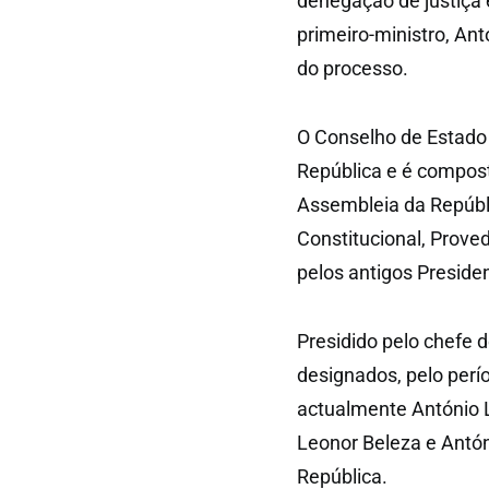
denegação de justiça 
primeiro-ministro, An
do processo.
O Conselho de Estado 
República e é compost
Assembleia da Repúbli
Constitucional, Proved
pelos antigos Preside
Presidido pelo chefe d
designados, pelo per
actualmente António 
Leonor Beleza e Antón
República.