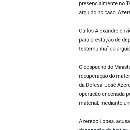
presencialmente no T
arguido no caso, Azer
Carlos Alexandre envi
para prestação de dep
testemunha” do argui
O despacho do Ministé
recuperação do materi
da Defesa, José Azer
operação encenada pel
material, mediante um
Azeredo Lopes, acusad