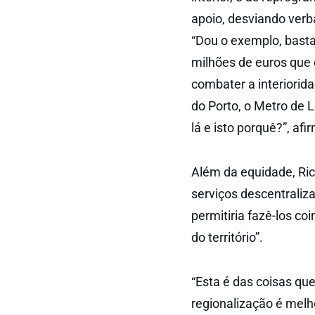
apoio, desviando verbas
“Dou o exemplo, basta 
milhões de euros que 
combater a interiorid
do Porto, o Metro de L
lá e isto porquê?”, afi
Além da equidade, Ri
serviços descentraliz
permitiria fazê-los co
do território”.
“Esta é das coisas qu
regionalização é melho