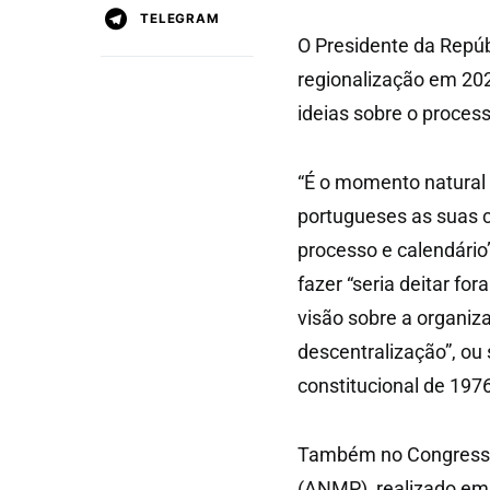
TELEGRAM
O Presidente da Repúbl
regionalização em 202
ideias sobre o process
“É o momento natural 
portugueses as suas c
processo e calendário
fazer “seria deitar fo
visão sobre a organiza
descentralização”, ou
constitucional de 197
Também no Congresso
(ANMP), realizado em 