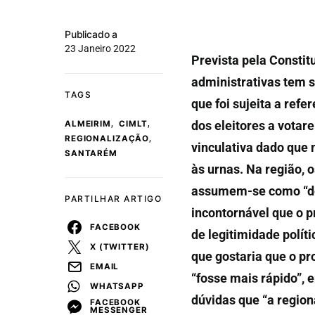
Publicado a
23 Janeiro 2022
Prevista pela Constit
administrativas tem 
TAGS
que foi sujeita a ref
,
,
dos eleitores a votar
ALMEIRIM
CIMLT
,
REGIONALIZAÇÃO
vinculativa dado que
SANTARÉM
às urnas. Na região, 
assumem-se como “de
PARTILHAR ARTIGO
incontornável que o 
FACEBOOK
de legitimidade polít
X (TWITTER)
que gostaria que o pr
EMAIL
“fosse mais rápido”, 
WHATSAPP
dúvidas que “a regio
FACEBOOK
MESSENGER