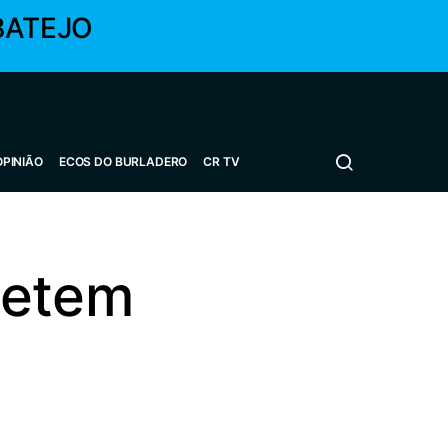
BATEJO
OPINIÃO
ECOS DO BURLADERO
CR TV
metem