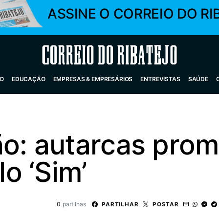
ASSINE O CORREIO DO RI
Correio do Ribatejo
O
EDUCAÇÃO
EMPRESAS & EMPRESÁRIOS
ENTREVISTAS
SAÚDE
ão: autarcas pro
o ‘Sim’
0
partilhas
PARTILHAR
POSTAR