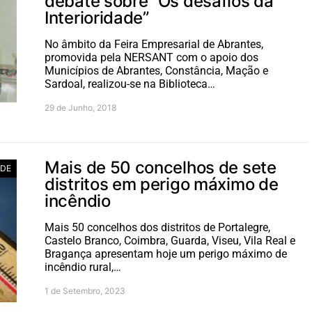
debate sobre “Os desafios da
Interioridade”
No âmbito da Feira Empresarial de Abrantes,
promovida pela NERSANT com o apoio dos
Municípios de Abrantes, Constância, Mação e
Sardoal, realizou-se na Biblioteca…
29 de Junho, 2018
Mais de 50 concelhos de sete
ADE
distritos em perigo máximo de
incêndio
Mais 50 concelhos dos distritos de Portalegre,
Castelo Branco, Coimbra, Guarda, Viseu, Vila Real e
Bragança apresentam hoje um perigo máximo de
incêndio rural,…
1 de Setembro, 2023