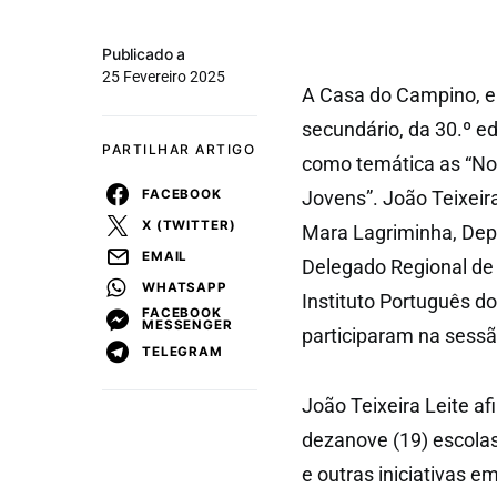
Publicado a
25 Fevereiro 2025
A Casa do Campino, em
secundário, da 30.º e
PARTILHAR ARTIGO
como temática as “No
FACEBOOK
Jovens”. João Teixeir
X (TWITTER)
Mara Lagriminha, Depu
EMAIL
Delegado Regional de 
WHATSAPP
Instituto Português d
FACEBOOK
MESSENGER
participaram na sessão
TELEGRAM
João Teixeira Leite af
dezanove (19) escolas
e outras iniciativas 