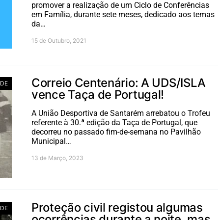
promover a realização de um Ciclo de Conferências
em Família, durante sete meses, dedicado aos temas
da…
15 de Outubro, 2021
Correio Centenário: A UDS/ISLA
ADE
vence Taça de Portugal!
A União Desportiva de Santarém arrebatou o Trofeu
referente à 30.ª edição da Taça de Portugal, que
decorreu no passado fim-de-semana no Pavilhão
Municipal…
13 de Março, 2023
Proteção civil registou algumas
ADE
ocorrências durante a noite, mas