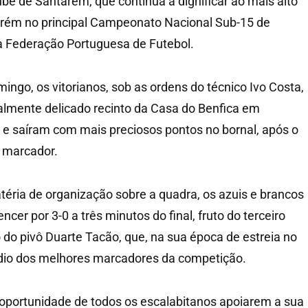
lube de Santarém, que continua a dignificar ao mais alto
arém no principal Campeonato Nacional Sub-15 de
a Federação Portuguesa de Futebol.
ingo, os vitorianos, sob as ordens do técnico Ivo Costa,
almente delicado recinto da Casa do Benfica em
e saíram com mais preciosos pontos no bornal, após o
o marcador.
téria de organização sobre a quadra, os azuis e brancos
er por 3-0 a três minutos do final, fruto do terceiro
o do pivô Duarte Tacão, que, na sua época de estreia no
 pódio dos melhores marcadores da competição.
oportunidade de todos os escalabitanos apoiarem a sua