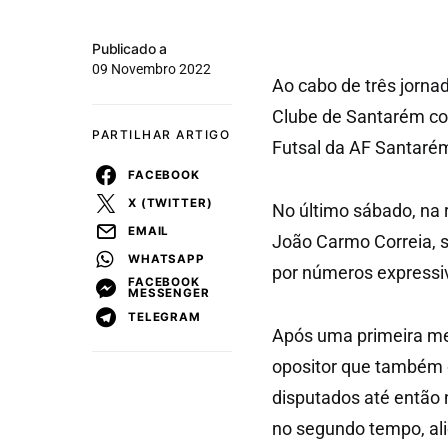
Publicado a
09 Novembro 2022
Ao cabo de três jorna
Clube de Santarém con
PARTILHAR ARTIGO
Futsal da AF Santaré
FACEBOOK
X (TWITTER)
No último sábado, na 
EMAIL
João Carmo Correia, s
WHATSAPP
por números expressiv
FACEBOOK
MESSENGER
TELEGRAM
Após uma primeira met
opositor que também 
disputados até então
no segundo tempo, a