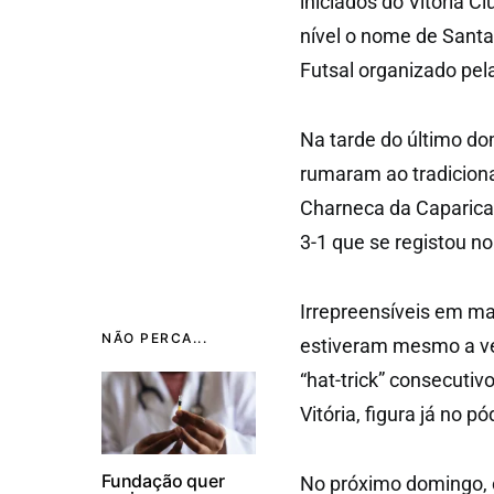
iniciados do Vitória C
nível o nome de Sant
Futsal organizado pel
Na tarde do último dom
rumaram ao tradicion
Charneca da Caparica 
3-1 que se registou n
Irrepreensíveis em ma
NÃO PERCA...
estiveram mesmo a venc
“hat-trick” consecutiv
Vitória, figura já no
Fundação quer
No próximo domingo, 