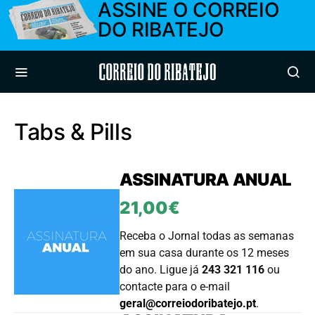
ASSINE O CORREIO
DO RIBATEJO
Correio do Ribatejo
Tabs & Pills
ASSINATURA ANUAL
21,00€
Receba o Jornal todas as semanas
em sua casa durante os 12 meses
do ano.
Ligue já
243 321 116
ou
contacte para o e-mail
geral@correiodoribatejo.pt
.