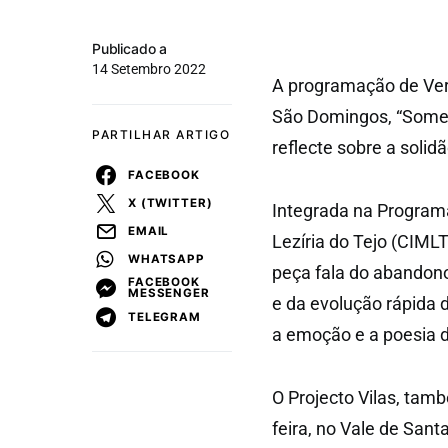
Publicado a
14 Setembro 2022
A programação de Verã
São Domingos, “Soment
PARTILHAR ARTIGO
reflecte sobre a soli
FACEBOOK
X (TWITTER)
Integrada na Program
EMAIL
Lezíria do Tejo (CIML
WHATSAPP
peça fala do abandono
FACEBOOK
MESSENGER
e da evolução rápida d
TELEGRAM
a emoção e a poesia 
O Projecto Vilas, ta
feira, no Vale de San