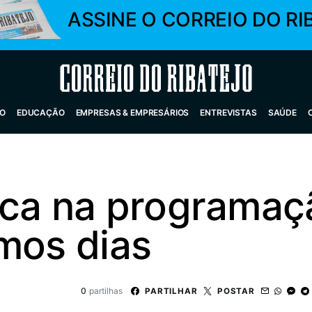
ASSINE O CORREIO DO RI
Correio do Ribatejo
O
EDUCAÇÃO
EMPRESAS & EMPRESÁRIOS
ENTREVISTAS
SAÚDE
ica na programaç
mos dias
0
partilhas
PARTILHAR
POSTAR