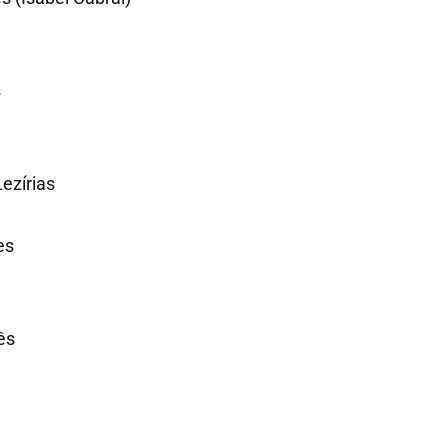
s
ezírias
es
ês