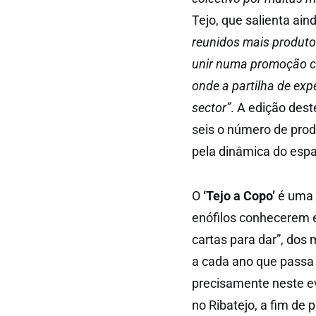
Tejo, que salienta ain
reunidos mais produtor
unir numa promoção co
onde a partilha de exp
sector”
. A edição des
seis o número de pro
pela dinâmica do esp
O
‘Tejo a Copo’
é uma 
enófilos conhecerem 
cartas para dar”, dos
a cada ano que passa 
precisamente neste ev
no Ribatejo, a fim de