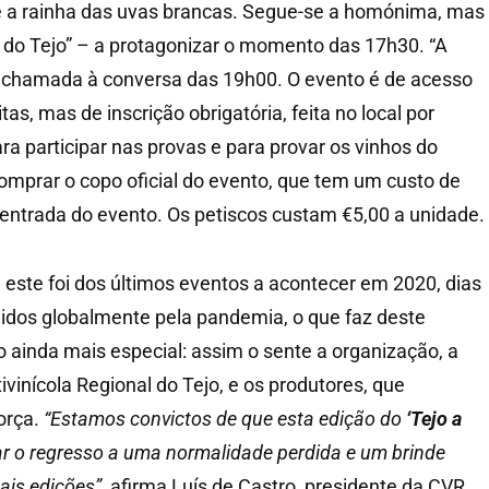
e a rainha das uvas brancas. Segue-se a homónima, mas
o do Tejo” – a protagonizar o momento das 17h30. “A
é chamada à conversa das 19h00. O evento é de acesso
itas, mas de inscrição obrigatória, feita no local por
a participar nas provas e para provar os vinhos do
omprar o copo oficial do evento, que tem um custo de
entrada do evento. Os petiscos custam €5,00 a unidade.
, este foi dos últimos eventos a acontecer em 2020, dias
idos globalmente pela pandemia, o que faz deste
ainda mais especial: assim o sente a organização, a
vinícola Regional do Tejo, e os produtores, que
orça.
“Estamos convictos de que esta edição do
‘Tejo a
r o regresso a uma normalidade perdida e um brinde
ais edições”
, afirma Luís de Castro, presidente da CVR