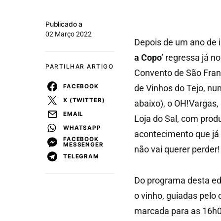
Publicado a
02 Março 2022
Depois de um ano de i
a Copo’
regressa já n
PARTILHAR ARTIGO
Convento de São Franc
FACEBOOK
de Vinhos do Tejo, num
X (TWITTER)
abaixo), o OH!Vargas,
EMAIL
Loja do Sal, com produ
WHATSAPP
acontecimento que já 
FACEBOOK
MESSENGER
não vai querer perder!
TELEGRAM
Do programa desta e
o vinho, guiadas pelo
marcada para as 16h00