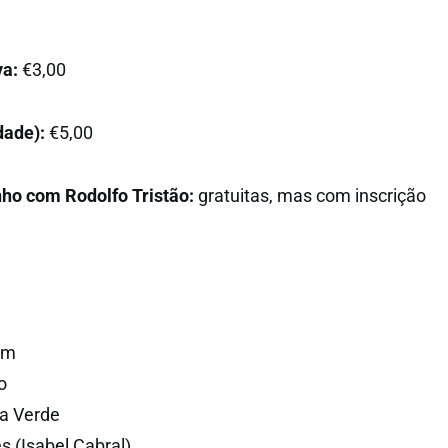
va:
€3,00
dade):
€5,00
nho com Rodolfo Tristão:
gratuitas, mas com inscrição
im
o
da Verde
 (Isabel Cabral)