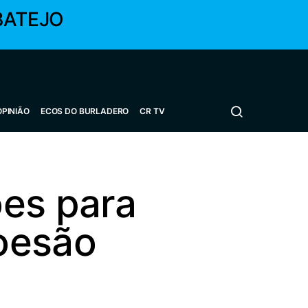
BATEJO
OPINIÃO
ECOS DO BURLADERO
CR TV
ões para
oesão