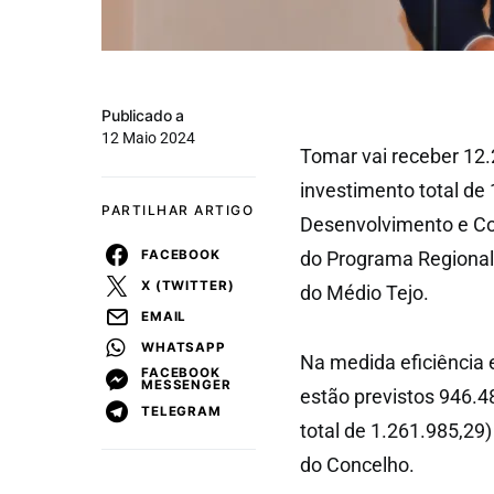
Publicado a
12 Maio 2024
Tomar vai receber 12
investimento total de
PARTILHAR ARTIGO
Desenvolvimento e Coe
FACEBOOK
do Programa Regional
X (TWITTER)
do Médio Tejo.
EMAIL
WHATSAPP
Na medida eficiência e
FACEBOOK
MESSENGER
estão previstos 946.4
TELEGRAM
total de 1.261.985,29)
do Concelho.