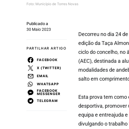
Foto: Município de Torres Novas
Publicado a
30 Maio 2023
Decorreu no dia 24 de 
edição da Taça Almond
PARTILHAR ARTIGO
ciclo do concelho, no 
FACEBOOK
(AEC), destinada a al
X (TWITTER)
modalidades de andebol
EMAIL
salto em comprimento,
WHATSAPP
FACEBOOK
MESSENGER
Esta prova tem como o
TELEGRAM
desportiva, promover u
equipa e entreajuda e
divulgando o trabalho