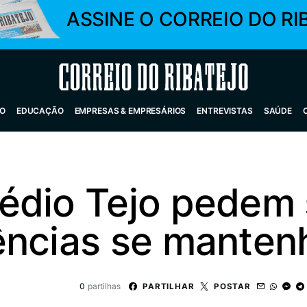
ASSINE O CORREIO DO RI
Correio do Ribatejo
O
EDUCAÇÃO
EMPRESAS & EMPRESÁRIOS
ENTREVISTAS
SAÚDE
édio Tejo pedem
ências se manten
0
partilhas
PARTILHAR
POSTAR