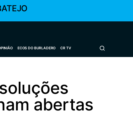
BATEJO
OPINIÃO
ECOS DO BURLADERO
CR TV
 soluções
ham abertas