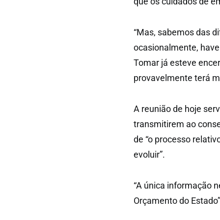
que os cuidados de e
“Mas, sabemos das dif
ocasionalmente, haver
Tomar já esteve encer
provavelmente terá m
A reunião de hoje ser
transmitirem ao cons
de “o processo relati
evoluir”.
“A única informação n
Orçamento do Estado”,