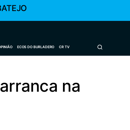
BATEJO
OPINIÃO
ECOS DO BURLADERO
CR TV
 arranca na