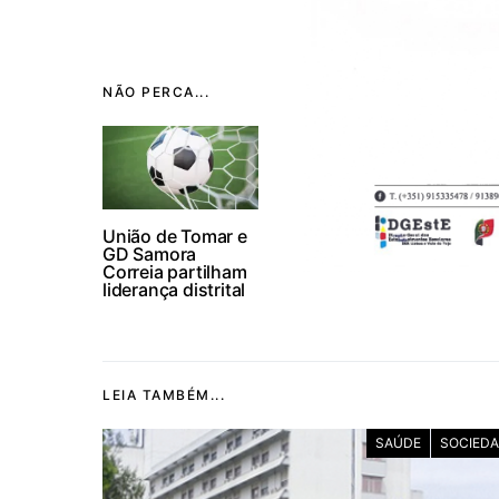
NÃO PERCA...
União de Tomar e
GD Samora
Correia partilham
liderança distrital
LEIA TAMBÉM...
SAÚDE
SOCIED