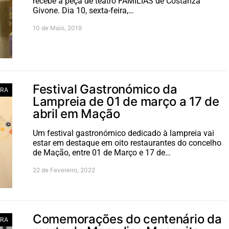
recebe a peça de teatro FAMÍLIAS de Costanza
Givone. Dia 10, sexta-feira,…
10 de Maio, 2019
Festival Gastronómico da
RA
Lampreia de 01 de março a 17 de
abril em Mação
Um festival gastronómico dedicado à lampreia vai
estar em destaque em oito restaurantes do concelho
de Mação, entre 01 de Março e 17 de…
22 de Fevereiro, 2022
Comemorações do centenário da
RA