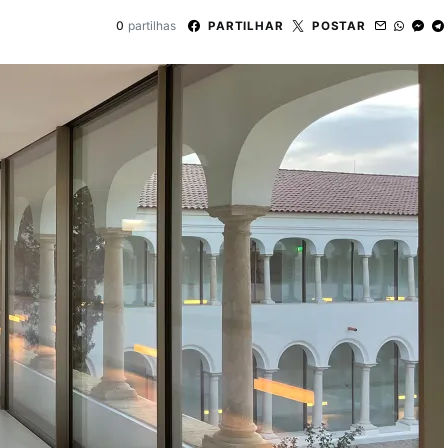
0
partilhas
PARTILHAR
POSTAR