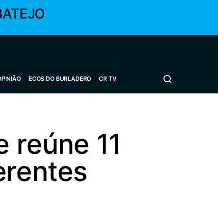
BATEJO
OPINIÃO
ECOS DO BURLADERO
CR TV
 reúne 11
erentes