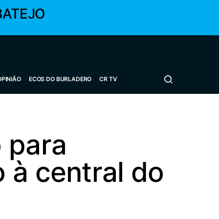
BATEJO
OPINIÃO
ECOS DO BURLADERO
CR TV
 para
 à central do