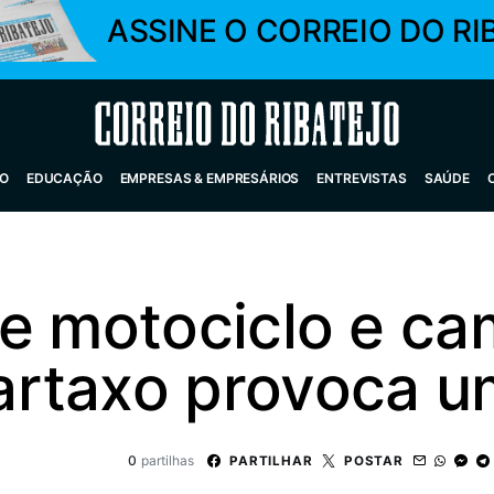
ASSINE O CORREIO DO RI
Correio do Ribatejo
O
EDUCAÇÃO
EMPRESAS & EMPRESÁRIOS
ENTREVISTAS
SAÚDE
re motociclo e ca
rtaxo provoca u
0
partilhas
PARTILHAR
POSTAR