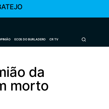
BATEJO
OPINIÃO
ECOS DO BURLADERO
CR TV
mião da
m morto