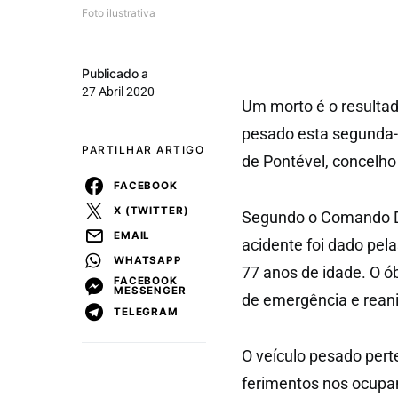
Foto ilustrativa
Publicado a
27 Abril 2020
Um morto é o resultad
pesado esta segunda-f
PARTILHAR ARTIGO
de Pontével, concelho
FACEBOOK
X (TWITTER)
Segundo o Comando Dis
EMAIL
acidente foi dado pela
WHATSAPP
77 anos de idade. O ób
FACEBOOK
MESSENGER
de emergência e rean
TELEGRAM
O veículo pesado pert
ferimentos nos ocupan