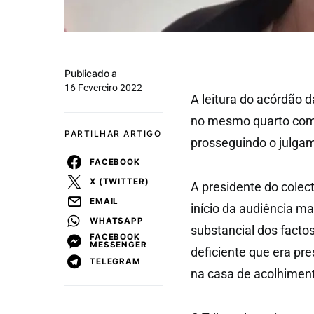
Publicado a
16 Fevereiro 2022
A leitura do acórdão 
no mesmo quarto com d
PARTILHAR ARTIGO
prosseguindo o julga
FACEBOOK
X (TWITTER)
A presidente do colec
EMAIL
início da audiência m
WHATSAPP
substancial dos facto
FACEBOOK
MESSENGER
deficiente que era pr
TELEGRAM
na casa de acolhiment