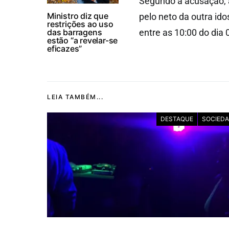
Segundo a acusação, a
Ministro diz que
pelo neto da outra id
restrições ao uso
das barragens
entre as 10:00 do dia 
estão “a revelar-se
eficazes”
LEIA TAMBÉM...
DESTAQUE
SOCIED