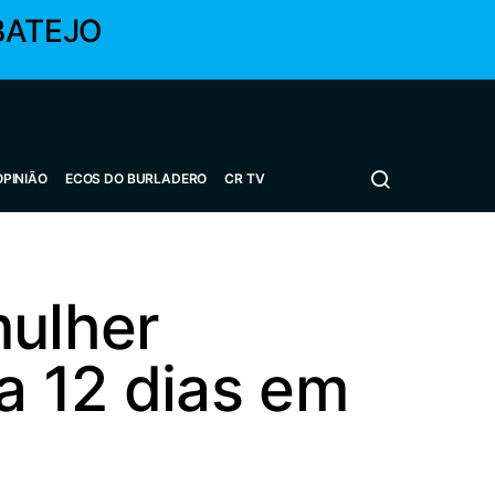
BATEJO
OPINIÃO
ECOS DO BURLADERO
CR TV
mulher
a 12 dias em