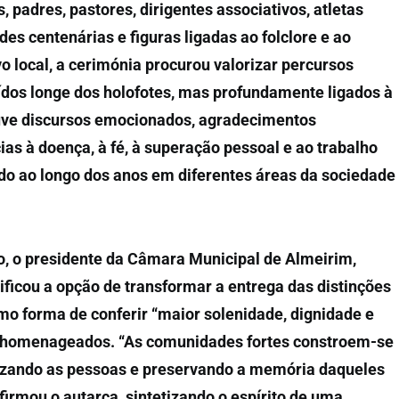
, padres, pastores, dirigentes associativos, atletas
des centenárias e figuras ligadas ao folclore e ao
 local, a cerimónia procurou valorizar percursos
ídos longe dos holofotes, mas profundamente ligados à
uve discursos emocionados, agradecimentos
ias à doença, à fé, à superação pessoal e ao trabalho
do ao longo dos anos em diferentes áreas da sociedade
o, o presidente da Câmara Municipal de Almeirim,
ificou a opção de transformar a entrega das distinções
mo forma de conferir “maior solenidade, dignidade e
 homenageados. “As comunidades fortes constroem-se
izando as pessoas e preservando a memória daqueles
irmou o autarca, sintetizando o espírito de uma