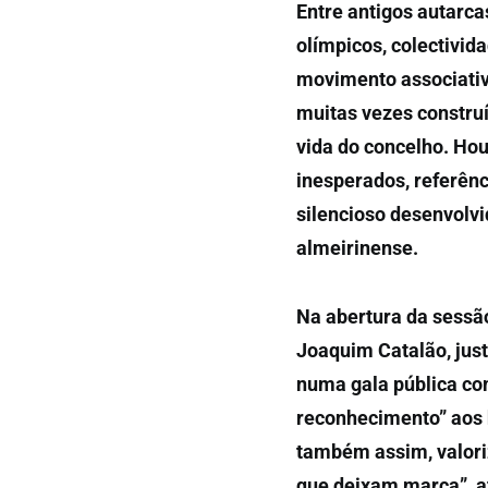
Entre antigos autarcas
olímpicos, colectivida
movimento associativo
muitas vezes constru
vida do concelho. Ho
inesperados, referênc
silencioso desenvolvi
almeirinense.
Na abertura da sessã
Joaquim Catalão, just
numa gala pública co
reconhecimento” aos
também assim, valor
que deixam marca”, af