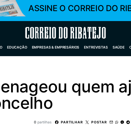
ASSINE O CORREIO DO RI
Correio do Ribatejo
O
EDUCAÇÃO
EMPRESAS & EMPRESÁRIOS
ENTREVISTAS
SAÚDE
menageou quem a
oncelho
0
partilhas
PARTILHAR
POSTAR