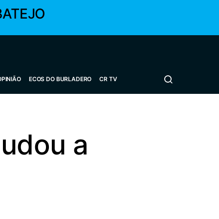
BATEJO
OPINIÃO
ECOS DO BURLADERO
CR TV
judou a