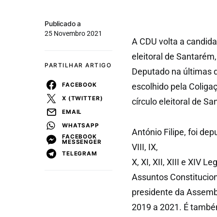
Publicado a
25 Novembro 2021
A CDU volta a candidat
eleitoral de Santarém,
PARTILHAR ARTIGO
Deputado na últimas de
FACEBOOK
escolhido pela Coliga
X (TWITTER)
círculo eleitoral de S
EMAIL
WHATSAPP
António Filipe, foi de
FACEBOOK
MESSENGER
VIII, IX,
TELEGRAM
X, XI, XII, XIII e XIV
Assuntos Constituciona
presidente da Assembl
2019 a 2021. É també