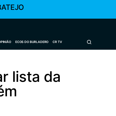
BATEJO
OPINIÃO
ECOS DO BURLADERO
CR TV
r lista da
rém