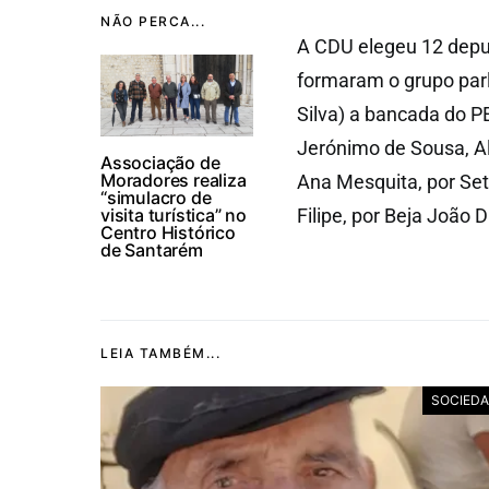
NÃO PERCA...
A CDU elegeu 12 deput
formaram o grupo parl
Silva) a bancada do P
Jerónimo de Sousa, Al
Associação de
Moradores realiza
Ana Mesquita, por Set
“simulacro de
visita turística” no
Filipe, por Beja João D
Centro Histórico
de Santarém
LEIA TAMBÉM...
SOCIED