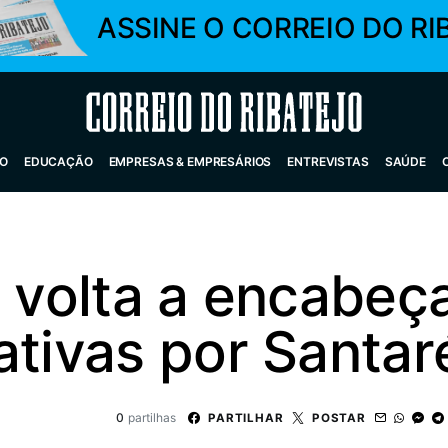
ASSINE O CORREIO DO RI
Correio do Ribatejo
O
EDUCAÇÃO
EMPRESAS & EMPRESÁRIOS
ENTREVISTAS
SAÚDE
 volta a encabeça
ativas por Santa
0
partilhas
PARTILHAR
POSTAR