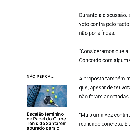
Durante a discussão, a
voto contra pelo fact
não por alíneas.
“Consideramos que a p
Concordo com algumas
NÃO PERCA...
A proposta também me
que, apesar de ter vo
não foram adoptadas 
Escalão feminino
“Mais uma vez contin
de Padel do Clube
Ténis de Santarém
realidade concreta. E
apurado para o