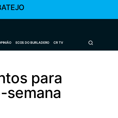
BATEJO
OPINIÃO
ECOS DO BURLADERO
CR TV
ntos para
de-semana