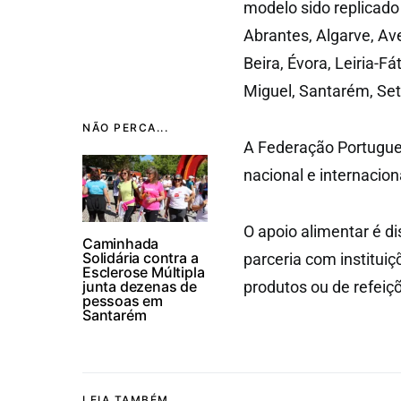
modelo sido replicado
Abrantes, Algarve, Av
Beira, Évora, Leiria-Fá
Miguel, Santarém, Setú
NÃO PERCA...
A Federação Portugue
nacional e internacion
O apoio alimentar é 
Caminhada
Solidária contra a
parceria com institui
Esclerose Múltipla
junta dezenas de
produtos ou de refeiç
pessoas em
Santarém
LEIA TAMBÉM...