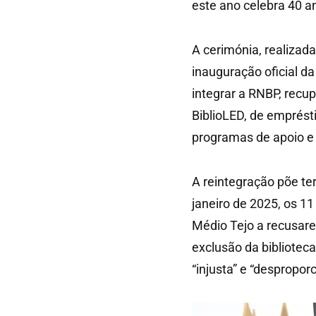
este ano celebra 40 a
A cerimónia, realizada
inauguração oficial d
integrar a RNBP, recu
BiblioLED, de empréstim
programas de apoio e
A reintegração põe te
janeiro de 2025, os 1
Médio Tejo a recusare
exclusão da bibliotec
“injusta” e “desproporc