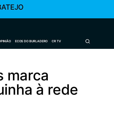
BATEJO
OPINIÃO
ECOS DO BURLADERO
CR TV
s marca
uinha à rede