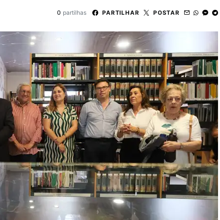
0
partilhas
PARTILHAR
POSTAR