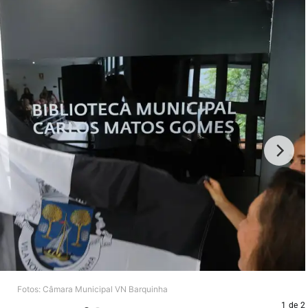
Fotos: Câmara Municipal VN Barquinha
1
de
2