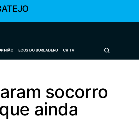
BATEJO
OPINIÃO
ECOS DO BURLADERO
CR TV
taram socorro
que ainda