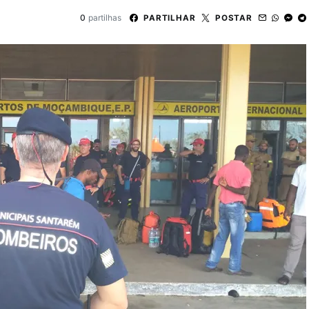
0
partilhas
PARTILHAR
POSTAR