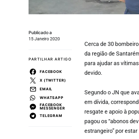
Publicado a
15 Janeiro 2020
Cerca de 30 bombeiros 
da região de Santar
PARTILHAR ARTIGO
para ajudar as vítima
FACEBOOK
devido.
X (TWITTER)
EMAIL
Segundo o JN que avan
WHATSAPP
em dívida, correspond
FACEBOOK
MESSENGER
resgate e apoio à popu
TELEGRAM
pagou os “abonos devi
estrangeiro” por esta