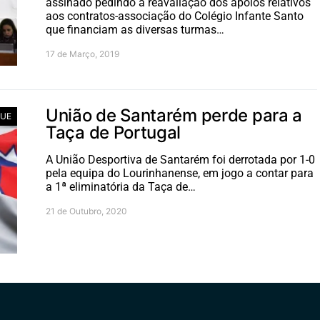
assinado pedindo a reavaliação dos apoios relativos
aos contratos-associação do Colégio Infante Santo
que financiam as diversas turmas…
17 de Março, 2019
União de Santarém perde para a
UE
Taça de Portugal
A União Desportiva de Santarém foi derrotada por 1-0
pela equipa do Lourinhanense, em jogo a contar para
a 1ª eliminatória da Taça de…
21 de Outubro, 2020