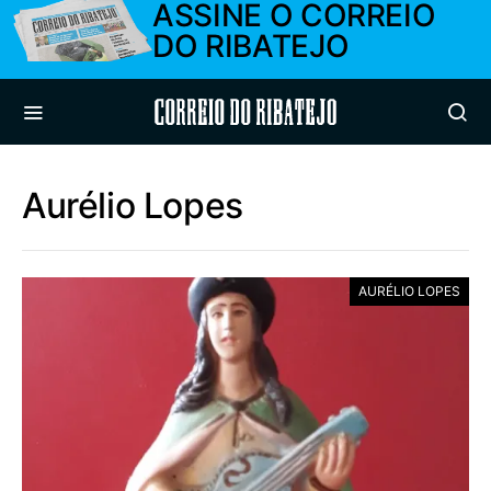
ASSINE O CORREIO
DO RIBATEJO
Correio do Ribatejo
Aurélio Lopes
AURÉLIO LOPES