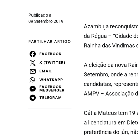
Publicado a
09 Setembro 2019
Azambuja reconquistou
da Régua – “Cidade d
PARTILHAR ARTIGO
Rainha das Vindimas d
FACEBOOK
X (TWITTER)
A eleição da nova Rai
EMAIL
Setembro, onde a rep
WHATSAPP
candidatas, represent
FACEBOOK
MESSENGER
AMPV – Associação de
TELEGRAM
Cátia Mateus tem 19 a
a licenciatura em Die
preferência do júri, nã