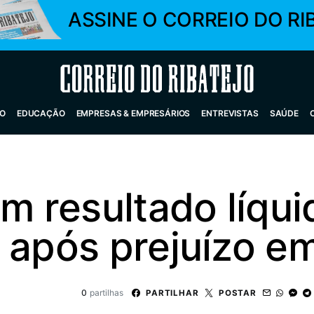
ASSINE O CORREIO DO RI
Correio do Ribatejo
O
EDUCAÇÃO
EMPRESAS & EMPRESÁRIOS
ENTREVISTAS
SAÚDE
 resultado líquid
s após prejuízo e
0
partilhas
PARTILHAR
POSTAR