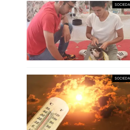
SOCIED
SOCIED