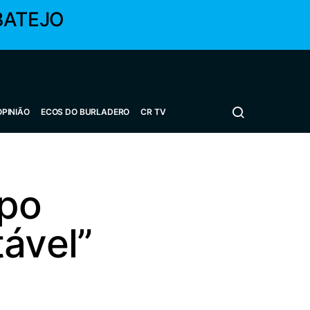
BATEJO
OPINIÃO
ECOS DO BURLADERO
CR TV
po
ável”