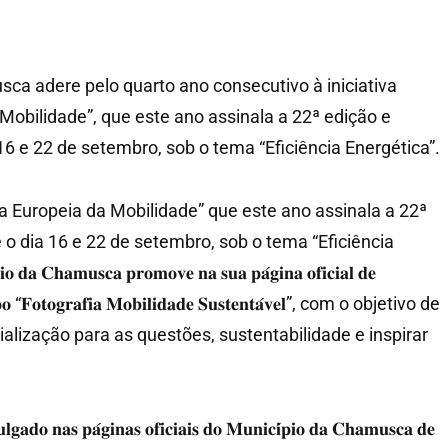
ca adere pelo quarto ano consecutivo à iniciativa
obilidade”, que este ano assinala a 22ª edição e
16 e 22 de setembro, sob o tema “Eficiência Energética”.
Europeia da Mobilidade” que este ano assinala a 22ª
 o dia 16 e 22 de setembro, sob o tema “Eficiência
𝐚 𝐂𝐡𝐚𝐦𝐮𝐬𝐜𝐚 𝐩𝐫𝐨𝐦𝐨𝐯𝐞 𝐧𝐚 𝐬𝐮𝐚 𝐩𝐚́𝐠𝐢𝐧𝐚 𝐨𝐟𝐢𝐜𝐢𝐚𝐥 𝐝𝐞
𝐦𝐩𝐨 “𝐅𝐨𝐭𝐨𝐠𝐫𝐚𝐟𝐢𝐚 𝐌𝐨𝐛𝐢𝐥𝐢𝐝𝐚𝐝𝐞 𝐒𝐮𝐬𝐭𝐞𝐧𝐭𝐚́𝐯𝐞𝐥”, com o objetivo de
alização para as questões, sustentabilidade e inspirar
𝐥𝐠𝐚𝐝𝐨 𝐧𝐚𝐬 𝐩𝐚́𝐠𝐢𝐧𝐚𝐬 𝐨𝐟𝐢𝐜𝐢𝐚𝐢𝐬 𝐝𝐨 𝐌𝐮𝐧𝐢𝐜𝐢́𝐩𝐢𝐨 𝐝𝐚 𝐂𝐡𝐚𝐦𝐮𝐬𝐜𝐚 𝐝𝐞