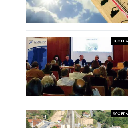
SOCIED
SOCIED