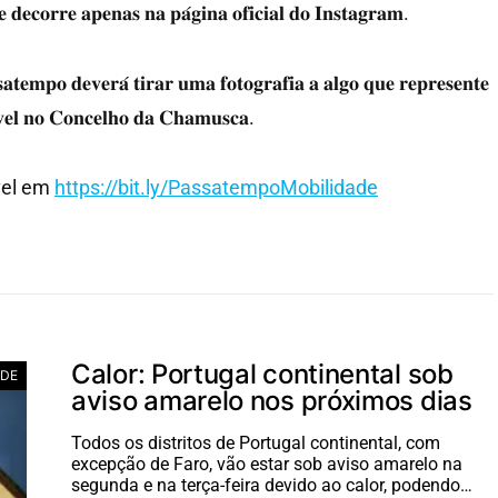
 𝐝𝐞𝐜𝐨𝐫𝐫𝐞 𝐚𝐩𝐞𝐧𝐚𝐬 𝐧𝐚 𝐩𝐚́𝐠𝐢𝐧𝐚 𝐨𝐟𝐢𝐜𝐢𝐚𝐥 𝐝𝐨 𝐈𝐧𝐬𝐭𝐚𝐠𝐫𝐚𝐦.
𝐚𝐭𝐞𝐦𝐩𝐨 𝐝𝐞𝐯𝐞𝐫𝐚́ 𝐭𝐢𝐫𝐚𝐫 𝐮𝐦𝐚 𝐟𝐨𝐭𝐨𝐠𝐫𝐚𝐟𝐢𝐚 𝐚 𝐚𝐥𝐠𝐨 𝐪𝐮𝐞 𝐫𝐞𝐩𝐫𝐞𝐬𝐞𝐧𝐭𝐞
́𝐯𝐞𝐥 𝐧𝐨 𝐂𝐨𝐧𝐜𝐞𝐥𝐡𝐨 𝐝𝐚 𝐂𝐡𝐚𝐦𝐮𝐬𝐜𝐚.
vel em
https://bit.ly/PassatempoMobilidade
Calor: Portugal continental sob
ADE
aviso amarelo nos próximos dias
Todos os distritos de Portugal continental, com
excepção de Faro, vão estar sob aviso amarelo na
segunda e na terça-feira devido ao calor, podendo…