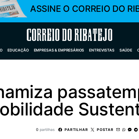
ASSINE O CORREIO DO RI
Correio do Ribatejo
O
EDUCAÇÃO
EMPRESAS & EMPRESÁRIOS
ENTREVISTAS
SAÚDE
namiza passatem
obilidade Sustent
0
partilhas
PARTILHAR
POSTAR