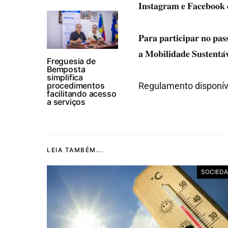
𝐈𝐧𝐬𝐭𝐚𝐠𝐫𝐚𝐦 𝐞 𝐅𝐚𝐜𝐞𝐛𝐨𝐨𝐤 𝐞
𝐏𝐚𝐫𝐚 𝐩𝐚𝐫𝐭𝐢𝐜𝐢𝐩𝐚𝐫 𝐧𝐨 𝐩𝐚𝐬
𝐚 𝐌𝐨𝐛𝐢𝐥𝐢𝐝𝐚𝐝𝐞 𝐒𝐮𝐬𝐭𝐞𝐧𝐭
Freguesia de
Bemposta
simplifica
procedimentos
Regulamento disponí
facilitando acesso
a serviços
LEIA TAMBÉM...
SOCIED