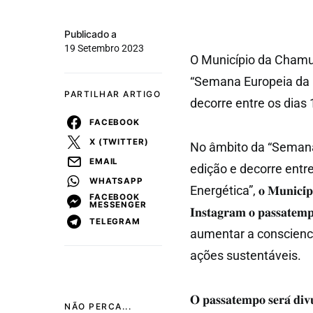
Publicado a
19 Setembro 2023
O Município da Chamus
“Semana Europeia da M
PARTILHAR ARTIGO
decorre entre os dias 
FACEBOOK
X (TWITTER)
No âmbito da “Semana 
EMAIL
edição e decorre entre
WHATSAPP
Energética”, 𝐨 𝐌𝐮𝐧𝐢𝐜𝐢́𝐩𝐢𝐨 
FACEBOOK
MESSENGER
𝐈𝐧𝐬𝐭𝐚𝐠𝐫𝐚𝐦 𝐨 𝐩𝐚𝐬𝐬𝐚𝐭𝐞
TELEGRAM
aumentar a conscienci
ações sustentáveis.
𝐎 𝐩𝐚𝐬𝐬𝐚𝐭𝐞𝐦𝐩𝐨 𝐬𝐞𝐫𝐚́ 𝐝𝐢𝐯
NÃO PERCA...