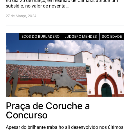
no dia 25 de março, em reunião de Câmara, atribuir um
subsídio, no valor de noventa…
27 de Março, 2024
ECOS DO BURLADERO
LUDGERO MENDES
SOCIEDADE
Praça de Coruche a
Concurso
Apesar do brilhante trabalho ali desenvolvido nos últimos