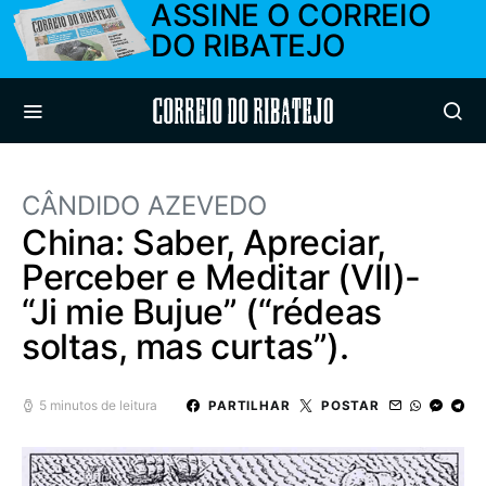
ASSINE O CORREIO
DO RIBATEJO
Correio do Ribatejo
CÂNDIDO AZEVEDO
China: Saber, Apreciar,
Perceber e Meditar (VII)-
“Ji mie Bujue” (“rédeas
soltas, mas curtas”).
5 minutos de leitura
PARTILHAR
POSTAR