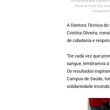
Da esquerda para a direita
Póvoa de Santa Iria); Arm
Campus de S
A Diretora Técnica d
Cristina Oliveira, con
de cidadania e respon
“De cada vez que pro
sangue, lembramos a 
Os resultados inspira
Campus de Saúde, tor
solidariedade incondic