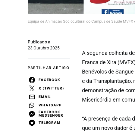
Equipa de Animação Sociocultural do Campus de Saúde MVFX e
Publicado a
23 Outubro 2025
A segunda colheita d
Franca de Xira (MVFX
PARTILHAR ARTIGO
Benévolos de Sangue d
FACEBOOK
e da Transplantação, 
X (TWITTER)
demonstração de compr
EMAIL
Misericórdia em comu
WHATSAPP
FACEBOOK
MESSENGER
“A presença de cada d
TELEGRAM
que um novo dador é 