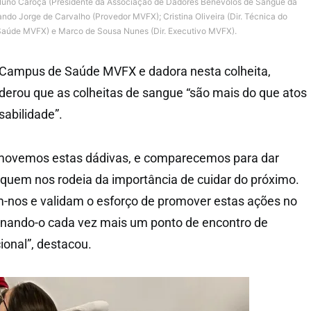
: Nuno Caroça (Presidente da Associação de Dadores Benévolos de Sangue da
ando Jorge de Carvalho (Provedor MVFX); Cristina Oliveira (Dir. Técnica do
aúde MVFX) e Marco de Sousa Nunes (Dir. Executivo MVFX).
o Campus de Saúde MVFX e dadora nesta colheita,
siderou que as colheitas de sangue “são mais do que atos
sabilidade”.
movemos estas dádivas, e comparecemos para dar
quem nos rodeia da importância de cuidar do próximo.
m-nos e validam o esforço de promover estas ações no
nando-o cada vez mais um ponto de encontro de
ional”, destacou.