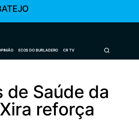
BATEJO
OPINIÃO
ECOS DO BURLADERO
CR TV
s de Saúde da
Xira reforça