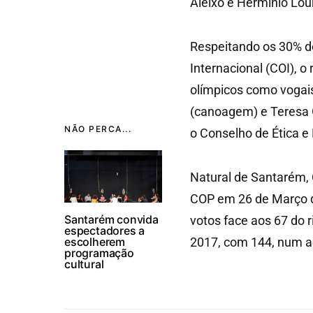
Aleixo e Hermínio Lou
Respeitando os 30% d
Internacional (COI), o
olímpicos como vogais
(canoagem) e Teresa G
NÃO PERCA...
o Conselho de Ética e 
Natural de Santarém, C
COP em 26 de Março d
Santarém convida
votos face aos 67 do r
espectadores a
escolherem
2017, com 144, num ac
programação
cultural