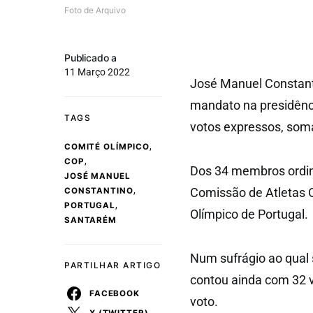
Foto de Arquivo
Publicado a
11 Março 2022
José Manuel Constanti
mandato na presidênc
TAGS
votos expressos, som
,
COMITÉ OLÍMPICO
,
COP
Dos 34 membros ordiná
JOSÉ MANUEL
,
Comissão de Atletas 
CONSTANTINO
,
PORTUGAL
Olímpico de Portugal.
SANTARÉM
Num sufrágio ao qual 
PARTILHAR ARTIGO
contou ainda com 32 v
FACEBOOK
voto.
X (TWITTER)