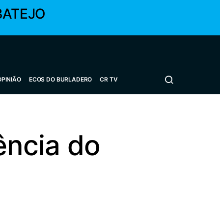
BATEJO
OPINIÃO
ECOS DO BURLADERO
CR TV
ência do