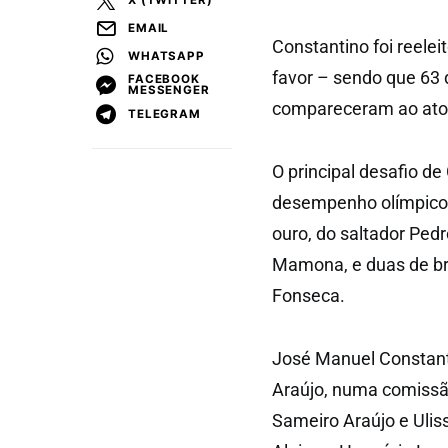
EMAIL
Constantino foi reele
WHATSAPP
favor – sendo que 63
FACEBOOK
MESSENGER
compareceram ao ato e
TELEGRAM
O principal desafio de
desempenho olímpico
ouro, do saltador Pedr
Mamona, e duas de br
Fonseca.
José Manuel Constanti
Araújo, numa comissão
Sameiro Araújo e Ulis