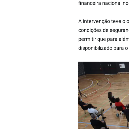
financeira nacional n
A intervenção teve o o
condições de seguranç
permitir que para alé
disponibilizado para o