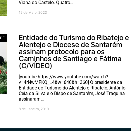
Viana do Castelo. Quatro…
15 de Maio, 2023
Entidade do Turismo do Ribatejo e
ADE
Alentejo e Diocese de Santarém
assinam protocolo para os
Caminhos de Santiago e Fátima
(C/VÍDEO)
[youtube https://www.youtube.com/watch?
v=4rNwMFKQ_L4&w=640&h=360] O presidente da
Entidade do Turismo do Alentejo e Ribatejo, António
Ceia da Silva e o Bispo de Santarém, José Traquina
assinaram…
8 de Janeiro, 2019