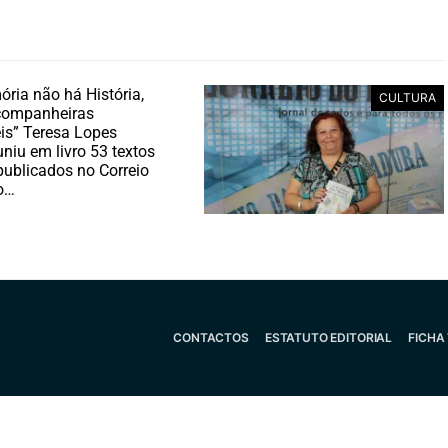
ia não há História,
CULTURA
companheiras
is” Teresa Lopes
uniu em livro 53 textos
 publicados no Correio
o…
CONTACTOS
ESTATUTO EDITORIAL
FICHA