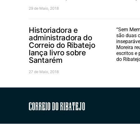
29 de Maio, 2018
Historiadora e
“Sem Memór
são duas 
administradora do
inseparáve
Correio do Ribatejo
Moreira re
lança livro sobre
escritos e
Santarém
do Ribatej
27 de Maio, 2018
Correio do Ribatejo