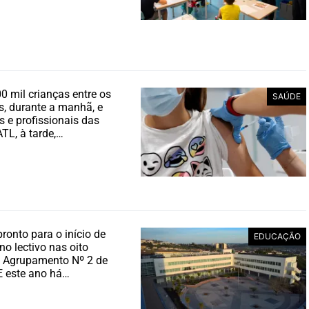
0 mil crianças entre os
SAÚDE
s, durante a manhã, e
s e profissionais das
ATL, à tarde,…
pronto para o início de
EDUCAÇÃO
o lectivo nas oito
o Agrupamento Nº 2 de
E este ano há…