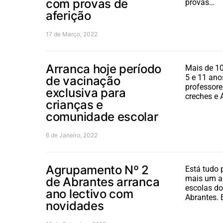
com provas de
provas…
aferição
17 de Março, 2022
Arranca hoje período
Mais de 10
5 e 11 ano
de vacinação
professore
exclusiva para
creches e 
crianças e
comunidade escolar
6 de Janeiro, 2022
Agrupamento Nº 2
Está tudo 
mais um an
de Abrantes arranca
escolas d
ano lectivo com
Abrantes. 
novidades