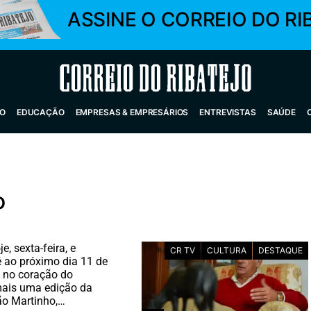
ASSINE O CORREIO DO RI
Correio do Ribatejo
O
EDUCAÇÃO
EMPRESAS & EMPRESÁRIOS
ENTREVISTAS
SAÚDE
o
e, sexta-feira, e
CR TV
CULTURA
DESTAQUE
é ao próximo dia 11 de
 no coração do
mais uma edição da
ão Martinho,…