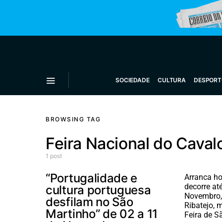
SOCIEDADE
CULTURA
DESPORT
BROWSING TAG
Feira Nacional do Caval
1 post
“Portugalidade e
Arranca hoj
decorre at
cultura portuguesa
Novembro,
desfilam no São
Ribatejo, 
Martinho” de 02 a 11
Feira de S