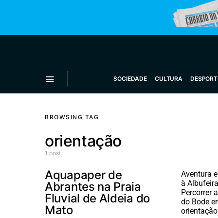
SOCIEDADE
CULTURA
DESPORT
BROWSING TAG
orientação
1 post
Aquapaper de
Aventura e
à Albufeir
Abrantes na Praia
Percorrer 
Fluvial de Aldeia do
do Bode e
Mato
orientaçã