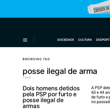
SOCIEDADE
CULTURA
DESPORT
BROWSING TAG
posse ilegal de arma
1 post
Dois homens detidos
A PSP det
60 e 44 an
pela PSP por furto e
de furto e 
posse ilegal de
no passad
armas