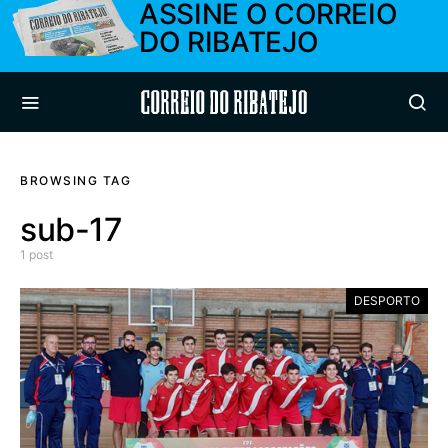
ASSINE O CORREIO
DO RIBATEJO
Correio do Ribatejo
BROWSING TAG
sub-17
1 post
DESPORTO