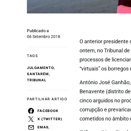
Publicado a
06 Setembro 2018
O anterior president
ontem, no Tribunal de
TAGS
processos de licencia
,
“virtuais” os borregos
JULGAMENTO
,
SANTARÉM
TRIBUNAL
António José Ganhão, 
Benavente (distrito d
PARTILHAR ARTIGO
cinco arguidos no pro
corrupção e prevarica
FACEBOOK
cometidos no âmbito 
X (TWITTER)
EMAIL