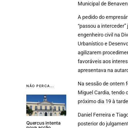
Municipal de Benaven
A pedido do empresário
“passou a interceder”
engenheiro civil na D
Urbanístico e Desenvo
agilizarem procedime
favoráveis aos intere
apresentava na autarq
Na sessão de ontem f
NÃO PERCA...
Miguel Cardia, tendo 
próximo dia 19 à tarde
Daniel Ferreira e Tia
Quercus intenta
posterior do julgamen
nova acção