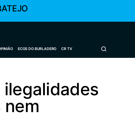
BATEJO
OPINIÃO
ECOS DO BURLADERO
CR TV
ilegalidades
s nem