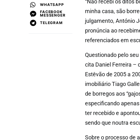
“Não recebi os ditos 
WHATSAPP
minha casa, são borreg
FACEBOOK
MESSENGER
julgamento, António 
TELEGRAM
pronúncia ao recebime
referenciados em escu
Questionado pelo seu 
cita Daniel Ferreira –
Estêvão de 2005 a 20
imobiliário Tiago Gall
de borregos aos “gajos
especificando apenas 
ter recebido e apontou
sendo que noutra escu
Sobre o processo de a