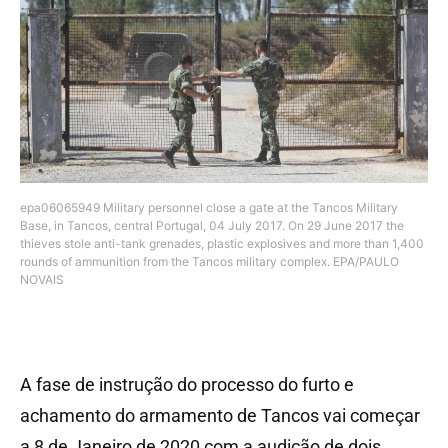
epa06065949 Military personnel close a gate at the Tancos Military
Base, in Tancos, central Portugal, 04 July 2017. On 29 June 2017 the
thieves stole anti-tank grenades, plastic explosives and more than 1,400
rounds of ammunition from the Tancos military complex. EPA/PAULO
NOVAIS
A fase de instrução do processo do furto e
achamento do armamento de Tancos vai começar
a 8 de Janeiro de 2020 com a audição de dois