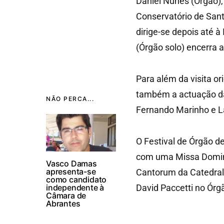
Daniel Nunes (Órgão),
Conservatório de Sant
dirige-se depois até à
(Órgão solo) encerra a
Para além da visita or
também a actuação da 
NÃO PERCA...
Fernando Marinho e L
O Festival de Órgão d
com uma Missa Domini
Vasco Damas
apresenta-se
Cantorum da Catedral 
como candidato
independente à
David Paccetti no Órg
Câmara de
Abrantes