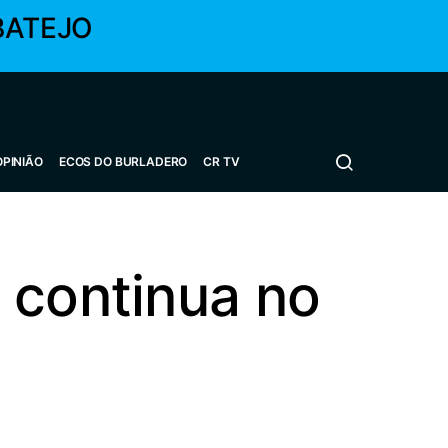
BATEJO
OPINIÃO
ECOS DO BURLADERO
CR TV
 continua no