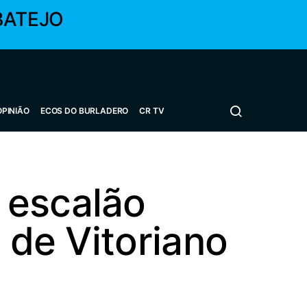
BATEJO
OPINIÃO
ECOS DO BURLADERO
CR TV
 escalão
 de Vitoriano