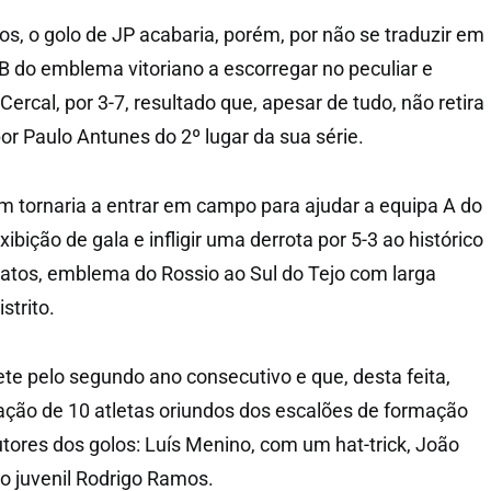
s, o golo de JP acabaria, porém, por não se traduzir em
B do emblema vitoriano a escorregar no peculiar e
ercal, por 3-7, resultado que, apesar de tudo, não retira
or Paulo Antunes do 2º lugar da sua série.
m tornaria a entrar em campo para ajudar a equipa A do
ibição de gala e infligir uma derrota por 5-3 ao histórico
atos, emblema do Rossio ao Sul do Tejo com larga
strito.
ete pelo segundo ano consecutivo e que, desta feita,
ação de 10 atletas oriundos dos escalões de formação
utores dos golos: Luís Menino, com um hat-trick, João
do juvenil Rodrigo Ramos.