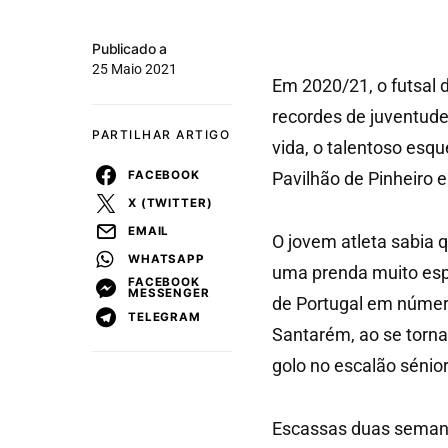
Publicado a
25 Maio 2021
Em 2020/21, o futsal 
recordes de juventud
PARTILHAR ARTIGO
vida, o talentoso esq
FACEBOOK
Pavilhão de Pinheiro e
X (TWITTER)
EMAIL
O jovem atleta sabia q
WHATSAPP
uma prenda muito espe
FACEBOOK
MESSENGER
de Portugal em número 
TELEGRAM
Santarém, ao se torn
golo no escalão sénio
Escassas duas semana