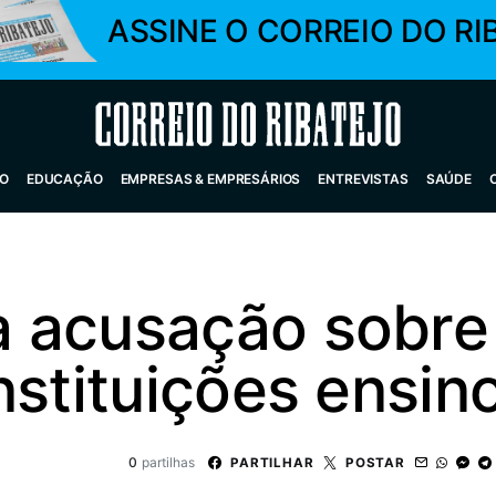
ASSINE O CORREIO DO RI
Correio do Ribatejo
O
EDUCAÇÃO
EMPRESAS & EMPRESÁRIOS
ENTREVISTAS
SAÚDE
 acusação sobre 
nstituições ensin
0
partilhas
PARTILHAR
POSTAR