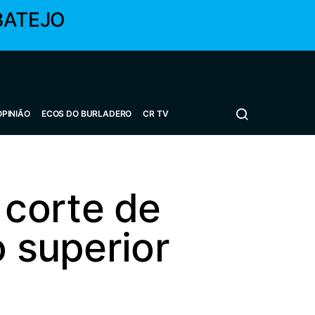
BATEJO
OPINIÃO
ECOS DO BURLADERO
CR TV
corte de
o superior